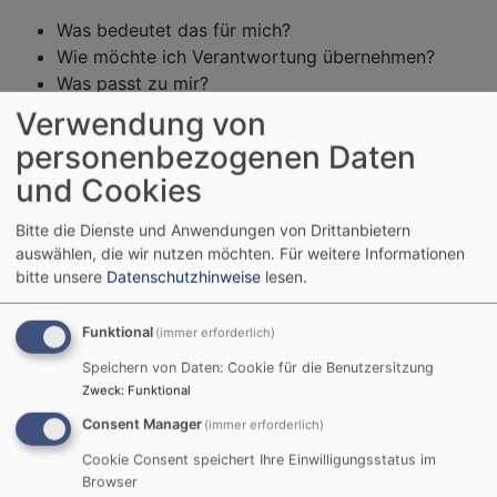
Was bedeutet das für mich?
Wie möchte ich Verantwortung übernehmen?
Was passt zu mir?
Verwendung von
Damit bist du nicht allein. Tausende junger Menschen
personenbezogenen Daten
denken gerade darüber nach, wie sie sich in einer
unruhigen Welt für Frieden, Freiheit und Menschlichkeit
und Cookies
einsetzen können.
Bitte die Dienste und Anwendungen von Drittanbietern
Viele wertvolle Informationen erhältst du auf der Seite:
auswählen, die wir nutzen möchten.
Für weitere Informationen
bitte unsere
Datenschutzhinweise
lesen.
www.kirche-an-deiner-seite.de
Aus evangelischer Sicht ist deine
Funktional
(immer erforderlich)
Gewissensentscheidung zentral.
Speichern von Daten: Cookie für die Benutzersitzung
Du kannst dich in verschiedener Form für Frieden und
Zweck
:
Funktional
Verantwortung einsetzen.
Consent Manager
(immer erforderlich)
Wer den Dienst an der Waffe aus Gewissensgründen
ablehnt, ist rechtlich geschützt.
Cookie Consent speichert Ihre Einwilligungsstatus im
Browser