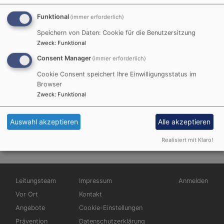
Funktional
(immer erforderlich)
Speichern von Daten: Cookie für die Benutzersitzung
Zweck
:
Funktional
Consent Manager
(immer erforderlich)
Cookie Consent speichert Ihre Einwilligungsstatus im
Startseite
Glaube & Leben
Browser
Zweck
:
Funktional
Glaube & Leben
Auswahl akzeptieren
Alle akzeptieren
Realisiert mit Klaro!
Hauptnavigation
Fußbereichsmenü
Benutzermen
Leitungsteam
Impressum
Anmelden
Vor Ort
Kontakt
Angebote
Cookie-Einstellungen
Prävention
Datenschutzerklärung