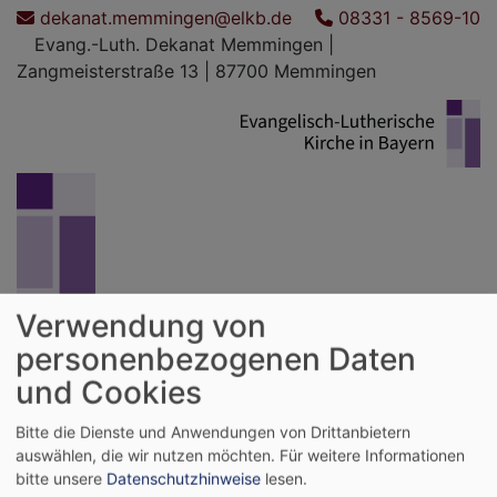
Direkt
dekanat.memmingen@elkb.de
08331 - 8569-10
zum
Evang.-Luth. Dekanat Memmingen |
Inhalt
Zangmeisterstraße 13 | 87700 Memmingen
Verwendung von
Evang.-Luth. Dekanat Memmingen
personenbezogenen Daten
und Cookies
Hauptnavigation
Bitte die Dienste und Anwendungen von Drittanbietern
auswählen, die wir nutzen möchten.
Für weitere Informationen
bitte unsere
Datenschutzhinweise
lesen.