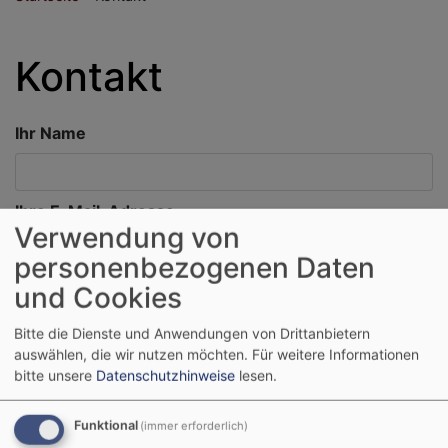
Kontakt
Ihr Name
Ihre E-Mail-Adresse
Verwendung von
personenbezogenen Daten
Betreff
und Cookies
Bitte die Dienste und Anwendungen von Drittanbietern
auswählen, die wir nutzen möchten.
Für weitere Informationen
Nachricht
bitte unsere
Datenschutzhinweise
lesen.
Funktional
(immer erforderlich)