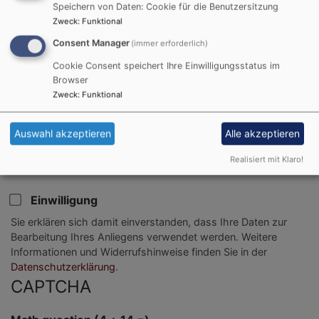
Speichern von Daten: Cookie für die Benutzersitzung
Zweck
:
Funktional
Consent Manager
(immer erforderlich)
Cookie Consent speichert Ihre Einwilligungsstatus im
Browser
Zweck
:
Funktional
Auswahl akzeptieren
Alle akzeptieren
Bitte geben Sie in Ihrer Nachricht keine Links oder
Realisiert mit Klaro!
Internetadressen an.
Einwilligung
Sie erklären sich damit einverstanden, dass Ihre Daten zur
Bearbeitung Ihres Anliegens verwendet werden. Weitere
Informationen und Widerrufshinweise finden Sie in der
Datenschutzerklärung
.
CAPTCHA